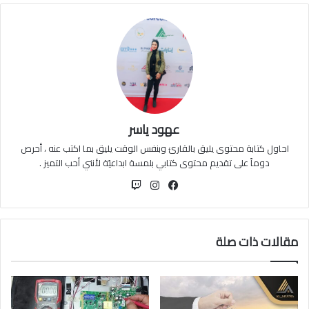
عهود ياسر
احاول كتابة محتوى يليق بالقارئ وبنفس الوقت يليق بما اكتب عنه ، أحرص
دوماً على تقديم محتوى كتابي بلمسة ابداعيّة لأنني أحب التميز .
فيسبوك
انستقرام
مقالات ذات صلة