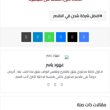
افضل شركة شحن في الاقصر
ماسنجر
واتساب
تيلقرام
طباعة
عهود ياسر
احاول كتابة محتوى يليق بالقارئ وبنفس الوقت يليق بما اكتب عنه ، أحرص
دوماً على تقديم محتوى كتابي بلمسة ابداعيّة لأنني أحب التميز .
فيسبوك
انستقرام
مقالات ذات صلة