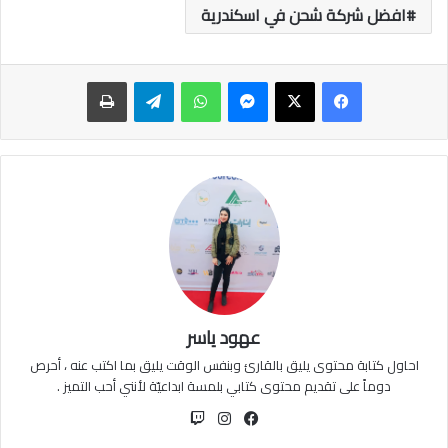
افضل شركة شحن في اسكندرية
ماسنجر
واتساب
تيلقرام
طباعة
عهود ياسر
احاول كتابة محتوى يليق بالقارئ وبنفس الوقت يليق بما اكتب عنه ، أحرص
دوماً على تقديم محتوى كتابي بلمسة ابداعيّة لأنني أحب التميز .
فيسبوك
انستقرام