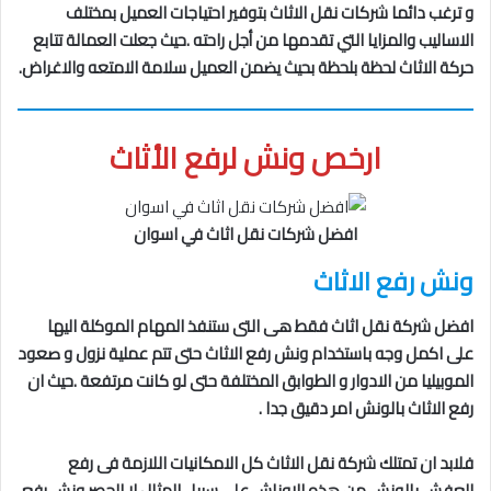
و ترغب دائما شركات نقل الاثاث بتوفير احتياجات العميل بمختلف
الاساليب والمزايا التي تقدمها من أجل راحته .حيث جعلت العمالة تتابع
حركة الاثاث لحظة بلحظة بحيث يضمن العميل سلامة الامتعه والاغراض.
ارخص ونش لرفع الأثاث
افضل شركات نقل اثاث في اسوان
ونش رفع الاثاث
افضل شركة نقل اثاث فقط هى التى ستنفذ المهام الموكلة اليها
على اكمل وجه باستخدام ونش رفع الاثاث حتى تتم عملية نزول و صعود
الموبيليا من الادوار و الطوابق المختلفة حتى لو كانت مرتفعة .حيث ان
رفع الاثاث بالونش امر دقيق جدا .
فلابد ان تمتلك شركة نقل الاثاث كل الامكانيات اللازمة فى رفع
العفش بالونش من هذه الاوناش على سبيل المثال لا الحصر ونش رفع