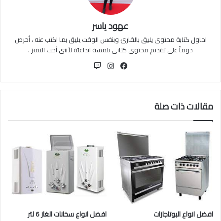
عهود ياسر
احاول كتابة محتوى يليق بالقارئ وبنفس الوقت يليق بما اكتب عنه ، أحرص
دوماً على تقديم محتوى كتابي بلمسة ابداعيّة لأنني أحب التميز .
فيسبوك
انستقرام
مقالات ذات صلة
افضل انواع البوتاجازات
افضل انواع سخانات الغاز 6 لتر