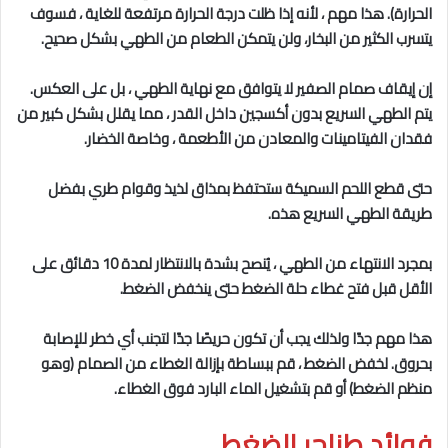
الحرارة). هذا مهم ، لأنه إذا ظلت درجة الحرارة مرتفعة للغاية ، فسوف
يتسرب الكثير من البخار، ولن يتمكن الطعام من الطهي بشكل صحيح.
إن إيقاف صمام الصفير لا يتوافق مع نهاية الطهي ، بل على العكس.
يتم الطهي السريع بدون أكسجين داخل القدر ، مما يقلل بشكل كبير من
فقدان الفيتامينات والمعادن من الأطعمة ، وخاصة الخضار.
حتى قطع اللحم السميكة ستحتفظ بمذاق لذيذ وقوام طري بفضل
طريقة الطهي السريع هذه.
بمجرد الانتهاء من الطهي ، يُنصح بشدة بالانتظار لمدة 10 دقائق على
الأقل قبل فتح غطاء حلة الضغط حتى ينخفض ​​الضغط.
هذا مهم جدًا ولذلك يجب أن تكون حريصًا جدًا لتجنب أي خطر للإصابة
بحروق. لخفض الضغط ، قم ببساطة بإزالة الغطاء من الصمام (وهو
منظم الضغط) أو قم بتشغيل الماء البارد فوق الغطاء.
فوائد طناجر الضغط