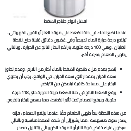
افضل انواع طناجر الضغط
عندما تضع الماء في حلة الضغط على موقد الغاز أو الفرن الكهربائي ،
ترتفع درجة حرارة الماء تدريجياً وفي غضون دقائق قليلة حتى نقطة
الغليان ، وهي 100 درجة مئوية. يتراكم البخار الناتج عن الحرارة ، وبالتالي
يطهى الطعام بسرعة أكبر.
يُنصح بعدم ملء طنجرة الضغط بالماء أكثر من اللازم ، وعدم تجاوز
سعة الخزان بمقدار ثلثي سعة الخزان. في الواقع ، يجب أن يحتوي
البخار على مساحة كافية ليتمكن من التراكم.
يرفع الضغط الناتج في حلة الضغط درجة الحرارة حتى 118 درجة
مئوية، ويرفع الصمام تحت تأثير الضغط ، مما يسمح للبخار بالخروج.
من هذه اللحظة يبدأ طهي الطعام حقًا. عندما يرتفع الصمام ، فإنه
يصدر صوت هسهسة ، مما يشير إلى أن شدة الضغط مناسبة وبالتالي
سيكون عليك خفض قوة النار أو الموقد الكهربائي (لتقليل مصدر