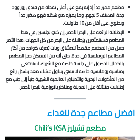
مطعم مميز جداً إذ إنه يقع على أعلى نقطة من فندق روز وود
جدة المصنف 5 نجوم. وما يميزه هو شكله فهو صغير جداً
ويحتوي على أقل من 10 طاولات.
الإطلالة الرائعة على البحر الأحمر. إن كنتِ تجلسين في هذا
المطعم فستتمتّعين بإطلالة على البحر من كل الجهات. هذا الأمر
جعل من المطعم مقصداً للعشّاق وبات يُعرف كواحد من أكثر
المطاعم الرومنسية في جدة. حتى أنه من الممكن حجز المطعم
بالكمال للحصول على جلسة خاصة مع الشريك. استمتعي
بمناسبة رومانسية خاصة لا تنسى بتناول عشاء معد بشكل رائع
من المأكولات البحرية والأطباق العالمية الشهية جنباً إلى جنب مع
إطلالات متلألئة على المدينة ومناظر بانورامية للبحر الأحمر.
افضل مطاعم جدة للغداء
مطعم تشيليز Chili’s KSA