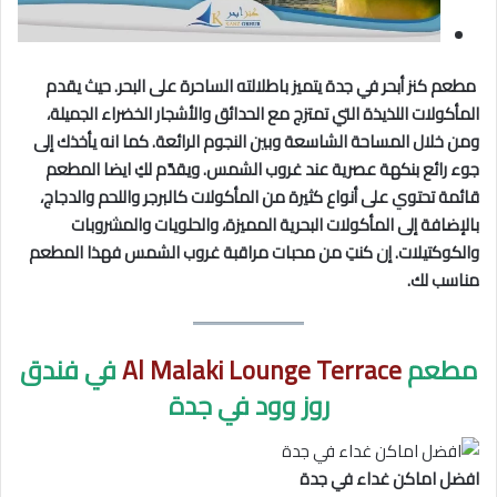
مطعم كنز أبحر في جدة يتميز باطلالته الساحرة على البحر. حيث يقدم
المأكولات اللذيذة التي تمتزج مع الحدائق والأشجار الخضراء الجميلة،
ومن خلال المساحة الشاسعة وبين النجوم الرائعة. كما انه يأخذك إلى
جوء رائع بنكهة عصرية عند غروب الشمس. ويقدّم لكِ ايضا المطعم
قائمة تحتوي على أنواع كثيرة من المأكولات كالبرجر واللحم والدجاج،
بالإضافة إلى المأكولات البحرية المميزة، والحلويات والمشروبات
والكوكتيلات. إن كنتِ من محبات مراقبة غروب الشمس فهذا المطعم
مناسب لك.
مطعم
Al Malaki Lounge Terrace
في فندق
روز وود في جدة
افضل اماكن غداء في جدة