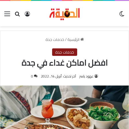
الوضع المظلم
بحث عن
تسجيل الدخول
الق
الرئيسية
/
خدمات جدة
خدمات جدة
افضل اماكن غداء في جدة
عهود ياسر
آخر تحديث: أبريل 14, 2022
0