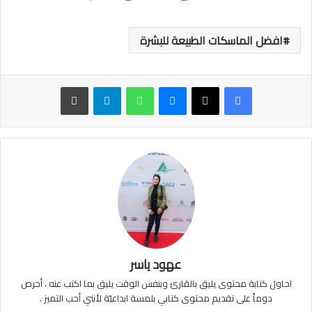
افضل الماسكات الطبيعة للبشرة
ماسنجر
واتساب
تيلقرام
طباعة
عهود ياسر
احاول كتابة محتوى يليق بالقارئ وبنفس الوقت يليق بما اكتب عنه ، أحرص
دوماً على تقديم محتوى كتابي بلمسة ابداعيّة لأنني أحب التميز .