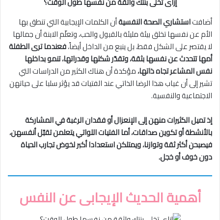
إزاى تخلى بنتك واثقة من نفسها طول الوقت؟
أضافت
استشاري الصحة النفسية
أن الكلمات الإيجابية التي تنطق بها
الأم عن نفسها تخلق بيئة مليئة بالقبول والحب، وتعلّم الابنة أن جمالها
لا يقتصر على الشكل فقط، بل ينبع من الداخل أيضاً،
فعندما ترى الطفلة
أمها تتحدث عن نفسها بثقة، وتقدّر شكلها وقدراتها، تنمو بداخلها
نفس المشاعر تجاه ذاتها،
مؤكدة أن هناك الكثير من الدراسات التي
تشير إلى أن غياب هذا الرضا الذاتي عند الفتيات قد يؤثر سلبا على حياتهن
الاجتماعية والنفسية.
إذ تميل الكثيرات منهن إلى الإنعزال أو فقدان الرغبة في المشاركة
بالأنشطة أو تكوين صداقات، أما الفتيات اللواتي يتعلمن تقبّل أنفسهن،
فيصبحن أكثر ثقة وتوازنا، ويمتلكن استعدادا أكبر لخوض تجارب الحياة
دون خوف أو خجل.
أهمية الحديث الإيجابى عن النفس