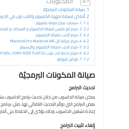
المحتويات
صيانة المكونات البرمجيّة
أماكن لصيانة اجهزة الكمبيوتر واللاب توب في الجيز
1-سمارت مركز صيانة كمبيوتر
2-مركز ابو فارس لصيانة الكمبيوتر و الشبكات و انشاء و تصميم مواقع
3-مركز الديب لصيانة الكمبيوتر
4-مركز صيانة ابل Macbook Pro Macbook AIR
5-مركز الديب لصيانة الكمبيوتر والريسيفر
6-مركز خدمة لاب توب HP DELL SONY ACER FUJITSU
7-توكيل لينوفو
صيانة المكونات البرمجيّة
تحديث البرامج
يمكن صيانة الحاسوب من خلال تحديث برامج الحاسوب بشكل
بعض البرامج التي توفّر التحديث التلقائي لها، مثل: برنامج
إعادة تشغيل الحاسوب، وذلك يؤدّي إلى الحفاظ على أمان ا
إلغاء تثبيت البرامج