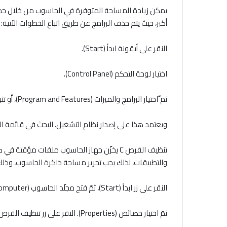
يمكن زيادة المساحة المتوفرة في الحاسوب من خلال حذف 
أكبر، حيث يتم حذف البرامج عن طريق اتباع الخطوات الآتية:
النقر على أيقونة ابدأ (Start).
اختيار لوحة التحكم (Control Panel)،
ثم ّاختيار البرامج والميزات (Program and Features)، أو تثبيت/ إلغاء تثبيت البرامج (Install/Uninstall Programs)،
ويعتمد هذا على إصدار نظام التشغيل. البحث في قائمة البرامج،
تنظيف القرص C يخزّن جهاز الحاسوب ملفات م
والتطبيقات، لذلك يجب تحرير مساحة ذاكرة الحاسوب، وذلك 
النقر على زر ابدأ (Start)، ثمّ فتح مجلّد الحاسوب (Computer)، أو حاسوبي (My Computer) من القائمة. النقر بزر الفأرة الأيمن على محرك الأقراص (C drive)،
ثمّ اختيار خصائص (Properties). النقر على زر تنظيف القرص (Disk Cleanup)، ثمّ تحديد خيار جميع المستخدمين (All Users)،