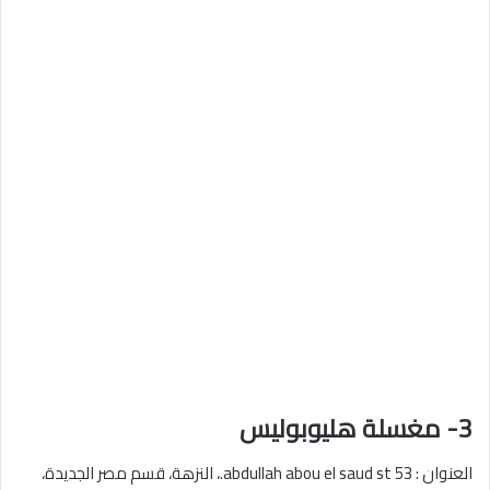
3- مغسلة هليوبوليس
العنوان : 53 abdullah abou el saud st.، النزهة، قسم مصر الجديدة،