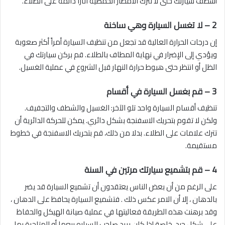
أشطف سيارتك حتى لا تترك الأمطار الحمضية آثاراً دائمة على الطلاء.
2 – لا تغسل السيارة وهي ساخنة
إن درجات الحرارة العالية قد تجعل من تنظيف السيارة أمراً أكثر صعوبة
ويؤدي إلى الإضرار في نهاية المطاف بالطلاء. قم بركن سيارتك في
الظل أو انتظر حتى هبوط حرارة النهار قبل الشروع في عملية الغسيل.
3 –
قم بغسل السيارة في أقسام
تنظيف أقسام السيارة واحد تلو الآخر: الغسيل والشطف والتجفيف.
ولكن لا تقوم بتحريك الاسفنجة بشكل دائري. يمكن للحركة الدائرية أن
تترك علامات على الطلاء. بدلا من ذلك، قم بتحريك الاسفنجة في خطوط
مستقيمة.
4 –
قم بتشميع سيارتك مرتين في السنة
على الرغم من أن بعض الناس يعتقدون أن تشميع السيارة قد يضر
بالدهان ، إلا أن الامر عكس ذلك . فتشميع السيارة يحافظ على الدهان ،
وقد برهنت هذه الطريقة فعاليتها في عملية صيانة الهيكل والحفاظ
على شكل جيد، خاصة إذا كان يريد صاحب السياره بيعها أو المتاجرة بها