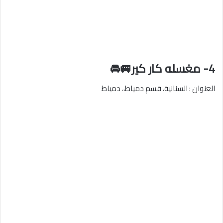
4- مغسله كار كير🚐🚘
العنوان : السنانية، قسم دمياط،، دمياط