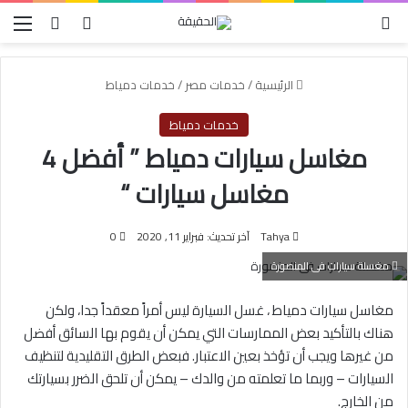
الوضع المظلم
بحث عن
تسجيل الدخول
الق
الرئيسية
/
خدمات مصر
/
خدمات دمياط
خدمات دمياط
مغاسل سيارات دمياط ” أفضل 4
مغاسل سيارات “
Tahya
آخر تحديث: فبراير 11, 2020
0
مغسلة سيارات فى المنصورة
مغاسل سيارات دمياط ، غسل السيارة ليس أمراً معقداً جدا، ولكن
هناك بالتأكيد بعض الممارسات التي يمكن أن يقوم بها السائق أفضل
من غيرها ويجب أن تؤخذ بعين الاعتبار. فبعض الطرق التقليدية لتنظيف
السيارات – وربما ما تعلمته من والدك – يمكن أن تلحق الضرر بسيارتك
من الخارج.