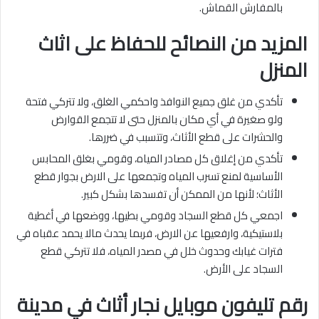
بالمفارش القماش.
المزيد من النصائح للحفاظ على اثاث
المنزل
تأكدي من غلق جميع النوافذ واحكمي الغلق، ولا تتركي فتحة
ولو صغيرة في أي مكان بالمنزل حتى لا تتجمع القوارض
والحشرات على قطع الأثاث، وتتسبب في ضررها.
تأكدي من إغلاق كل مصادر المياه، وقومي بغلق المحابس
الأساسية لمنع تسرب المياه وتجمعها على الارض بجوار قطع
الأثاث؛ لأنها من الممكن أن تفسدها بشكل كبير.
اجمعي كل قطع السجاد وقومي بطيها، ووضعها في أغطية
بلاستيكية، وارفعيها عن الارض، فربما يحدث مالا يحمد عقباه في
فترات غيابك وحدوث خلل في مصدر المياه، فلا تتركي قطع
السجاد على الأرض.
رقم تليفون موبايل نجار أثاث في مدينة