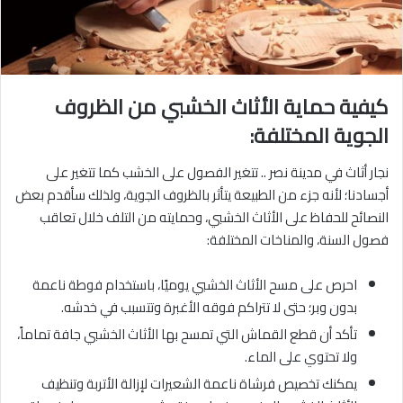
كيفية حماية الأثاث الخشبي من الظروف
الجوية المختلفة:
نجار أثاث في مدينة نصر .. تتغير الفصول على الخشب كما تتغير على
أجسادنا؛ لأنه جزء من الطبيعة يتأثر بالظروف الجوية، ولذلك سأقدم بعض
النصائح للحفاظ على الأثاث الخشبي، وحمايته من التلف خلال تعاقب
فصول السنة، والمناخات المختلفة:
احرص على مسح الأثاث الخشبي يوميًا، باستخدام فوطة ناعمة
بدون وبر؛ حتى لا تتراكم فوقه الأغبرة وتتسبب في خدشه.
تأكد أن قطع القماش التي تمسح بها الأثاث الخشبي جافة تماماً،
ولا تحتوي على الماء.
يمكنك تخصيص فرشاة ناعمة الشعيرات لإزالة الأتربة وتنظيف