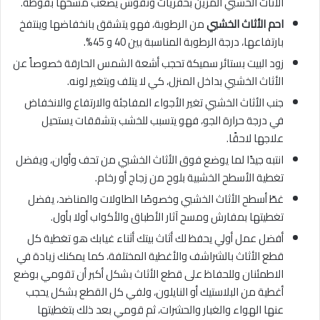
الأثاث الخشبي المزين بحفريات ونقوش يصعب مسحها بفوطة.
احم الأثاث الخشبي
من الرطوبة، فهو يتشقق بانخفاضها وينتفخ
بارتفاعها، درجة الرطوبة المناسبة بين 40 و 45%.
زود البيت بستائر سميكة تحجب أشعة الشمس الحارقة خصوصاً عن
الأثاث الخشبي بداخل المنزل، كي لا يتلف ويتغير لونه.
جنب الأثاث الخشبي تغير الأجواء المفاجئة والارتفاع والانخفاض
في درجة حرارة الجو، فهو يتسبب للخشب بتشققات يستحيل
علاجها لاحقًا.
انتبه جيدًا لما يوضع فوق الأثاث الخشبي من تحف وأوان، ويفضل
تغطية الأسطح الخشبية بلوح من زجاج أو رخام.
غطّ أسطح الأثاث الخشبي وخصوصًا الطاولات والمناضد، يفضل
تغطيتها بمفارش ومسح آثار الأطباق والأكواب أولا بأول.
أفضل عمل أولي يحفظ لك أثاث بيتك أثناء غيابك هو تغطية كل
قطع الأثاث بالشراشف والأغطية المختلفة، كما يمكنك زيادة في
الاطمئنان وللحفاظ على قطع الأثاث بشكل أكبر أن تقومي بوضع
أغطية من البلاستيك أو النايلون، ولفي كل القطع بشكل يحجب
عنها الهواء والغبار والحشرات، ثم قومي بعد ذلك بتغطيتها