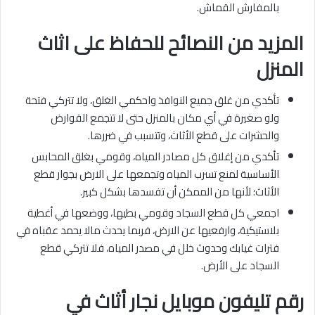
بالمفارش القماش.
المزيد من النصائح للحفاظ على اثاث
المنزل
تأكدي من غلق جميع النوافذ واحكمي الغلق، ولا تتركي فتحة
ولو صغيرة في أي مكان بالمنزل حتى لا تتجمع القوارض
والحشرات على قطع الأثاث، وتتسبب في ضررها.
تأكدي من إغلاق كل مصادر المياه، وقومي بغلق المحابس
الأساسية لمنع تسرب المياه وتجمعها على الارض بجوار قطع
الأثاث؛ لأنها من الممكن أن تفسدها بشكل كبير.
اجمعي كل قطع السجاد وقومي بطيها، ووضعها في أغطية
بلاستيكية، وارفعيها عن الارض، فربما يحدث مالا يحمد عقباه في
فترات غيابك وحدوث خلل في مصدر المياه، فلا تتركي قطع
السجاد على الأرض.
رقم تليفون موبايل نجار أثاث في