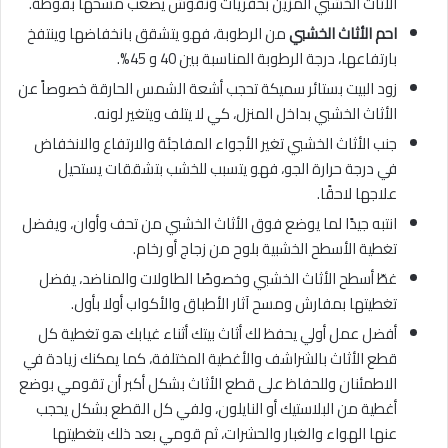
الأثاث الخشبي المزين بحفريات ونقوش يصعب مسحها بفوطة.
احم الأثاث الخشبي
من الرطوبة، فهو يتشقق بانخفاضها وينتفخ
بارتفاعها، درجة الرطوبة المناسبة بين 40 و 45%.
زود البيت بستائر سميكة تحجب أشعة الشمس الحارقة خصوصاً عن
الأثاث الخشبي بداخل المنزل، كي لا يتلف ويتغير لونه.
جنب الأثاث الخشبي تغير الأجواء المفاجئة والارتفاع والانخفاض
في درجة حرارة الجو، فهو يتسبب للخشب بتشققات يستحيل
علاجها لاحقًا.
انتبه جيدًا لما يوضع فوق الأثاث الخشبي من تحف وأوان، ويفضل
تغطية الأسطح الخشبية بلوح من زجاج أو رخام.
غطّ أسطح الأثاث الخشبي وخصوصًا الطاولات والمناضد، يفضل
تغطيتها بمفارش ومسح آثار الأطباق والأكواب أولا بأول.
أفضل عمل أولي يحفظ لك أثاث بيتك أثناء غيابك هو تغطية كل
قطع الأثاث بالشراشف والأغطية المختلفة، كما يمكنك زيادة في
الاطمئنان وللحفاظ على قطع الأثاث بشكل أكبر أن تقومي بوضع
أغطية من البلاستيك أو النايلون، ولفي كل القطع بشكل يحجب
عنها الهواء والغبار والحشرات، ثم قومي بعد ذلك بتغطيتها