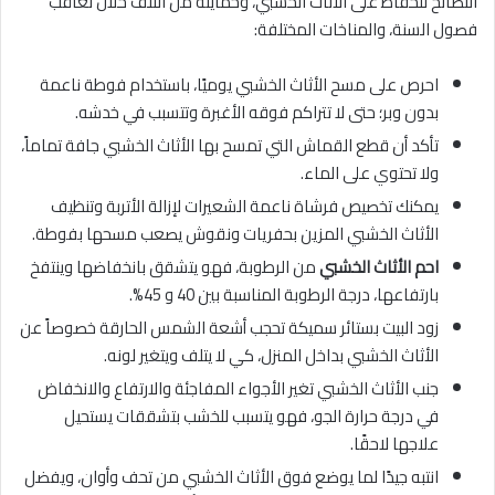
النصائح للحفاظ على الأثاث الخشبي، وحمايته من التلف خلال تعاقب
فصول السنة، والمناخات المختلفة:
احرص على مسح الأثاث الخشبي يوميًا، باستخدام فوطة ناعمة
بدون وبر؛ حتى لا تتراكم فوقه الأغبرة وتتسبب في خدشه.
تأكد أن قطع القماش التي تمسح بها الأثاث الخشبي جافة تماماً،
ولا تحتوي على الماء.
يمكنك تخصيص فرشاة ناعمة الشعيرات لإزالة الأتربة وتنظيف
الأثاث الخشبي المزين بحفريات ونقوش يصعب مسحها بفوطة.
احم الأثاث الخشبي
من الرطوبة، فهو يتشقق بانخفاضها وينتفخ
بارتفاعها، درجة الرطوبة المناسبة بين 40 و 45%.
زود البيت بستائر سميكة تحجب أشعة الشمس الحارقة خصوصاً عن
الأثاث الخشبي بداخل المنزل، كي لا يتلف ويتغير لونه.
جنب الأثاث الخشبي تغير الأجواء المفاجئة والارتفاع والانخفاض
في درجة حرارة الجو، فهو يتسبب للخشب بتشققات يستحيل
علاجها لاحقًا.
انتبه جيدًا لما يوضع فوق الأثاث الخشبي من تحف وأوان، ويفضل