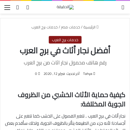
الوضع المظلم
بحث عن
تسجيل الدخول
الق
الرئيسية
/
خدمات مصر
/
خدمات برج العرب
خدمات برج العرب
أفضل نجار أثاث في برج العرب
رقم هاتف محمول نجار اثاث من برج العرب
Tahya
آخر تحديث: فبراير 12, 2020
0
كيفية حماية الأثاث الخشبي من الظروف
الجوية المختلفة:
نجار أثاث في برج العرب .. تتغير الفصول على الخشب كما تتغير على
أجسادنا؛ لأنه جزء من الطبيعة يتأثر بالظروف الجوية، ولذلك سأقدم بعض