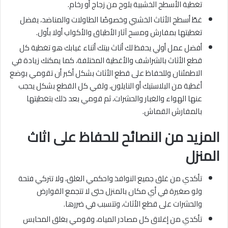
تغطية الأسطح الخشبية بلوح من زجاج أو رخام.
غطّ أسطح الأثاث الخشبي وخصوصًا الطاولات والمناضد، يفضل
تغطيتها بمفارش ومسح آثار الأطباق والأكواب أولا بأول.
أفضل عمل أولي يحفظ لك أثاث بيتك أثناء غيابك هو تغطية كل
قطع الأثاث بالشراشف والأغطية المختلفة، كما يمكنك زيادة في
الاطمئنان وللحفاظ على قطع الأثاث بشكل أكبر أن تقومي بوضع
أغطية من البلاستيك أو النايلون، ولفي كل القطع بشكل يحجب
عنها الهواء والغبار والحشرات، ثم قومي بعد ذلك بتغطيتها
بالمفارش القماش.
المزيد من النصائح للحفاظ على اثاث
المنزل
تأكدي من غلق جميع النوافذ واحكمي الغلق، ولا تتركي فتحة
ولو صغيرة في أي مكان بالمنزل حتى لا تتجمع القوارض
والحشرات على قطع الأثاث، وتتسبب في ضررها.
تأكدي من إغلاق كل مصادر المياه، وقومي بغلق المحابس