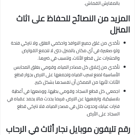
بالمفارش القماش.
المزيد من النصائح للحفاظ على اثاث
المنزل
تأكدي من غلق جميع النوافذ واحكمي الغلق، ولا تتركي فتحة
ولو صغيرة في أي مكان بالمنزل حتى لا تتجمع القوارض
والحشرات على قطع الأثاث، وتتسبب في ضررها.
تأكدي من إغلاق كل مصادر المياه، وقومي بغلق المحابس
الأساسية لمنع تسرب المياه وتجمعها على الارض بجوار قطع
الأثاث؛ لأنها من الممكن أن تفسدها بشكل كبير.
اجمعي كل قطع السجاد وقومي بطيها، ووضعها في أغطية
بلاستيكية، وارفعيها عن الارض، فربما يحدث مالا يحمد عقباه في
فترات غيابك وحدوث خلل في مصدر المياه، فلا تتركي قطع
السجاد على الأرض.
رقم تليفون موبايل نجار أثاث في الرحاب