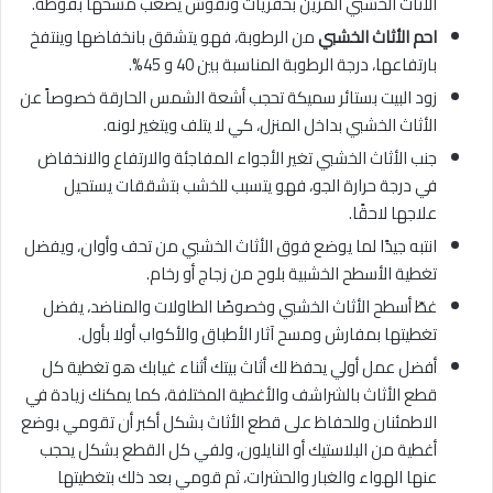
الأثاث الخشبي المزين بحفريات ونقوش يصعب مسحها بفوطة.
احم الأثاث الخشبي
من الرطوبة، فهو يتشقق بانخفاضها وينتفخ
بارتفاعها، درجة الرطوبة المناسبة بين 40 و 45%.
زود البيت بستائر سميكة تحجب أشعة الشمس الحارقة خصوصاً عن
الأثاث الخشبي بداخل المنزل، كي لا يتلف ويتغير لونه.
جنب الأثاث الخشبي تغير الأجواء المفاجئة والارتفاع والانخفاض
في درجة حرارة الجو، فهو يتسبب للخشب بتشققات يستحيل
علاجها لاحقًا.
انتبه جيدًا لما يوضع فوق الأثاث الخشبي من تحف وأوان، ويفضل
تغطية الأسطح الخشبية بلوح من زجاج أو رخام.
غطّ أسطح الأثاث الخشبي وخصوصًا الطاولات والمناضد، يفضل
تغطيتها بمفارش ومسح آثار الأطباق والأكواب أولا بأول.
أفضل عمل أولي يحفظ لك أثاث بيتك أثناء غيابك هو تغطية كل
قطع الأثاث بالشراشف والأغطية المختلفة، كما يمكنك زيادة في
الاطمئنان وللحفاظ على قطع الأثاث بشكل أكبر أن تقومي بوضع
أغطية من البلاستيك أو النايلون، ولفي كل القطع بشكل يحجب
عنها الهواء والغبار والحشرات، ثم قومي بعد ذلك بتغطيتها