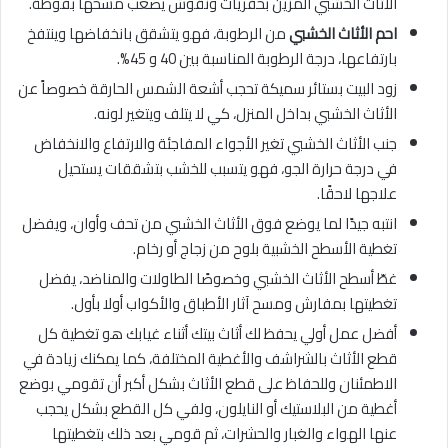
الأثاث الخشبي المزين بحفريات ونقوش يصعب مسحها بفوطة.
احم الأثاث الخشبي
من الرطوبة، فهو يتشقق بانخفاضها وينتفخ
بارتفاعها، درجة الرطوبة المناسبة بين 40 و 45%.
زود البيت بستائر سميكة تحجب أشعة الشمس الحارقة خصوصاً عن
الأثاث الخشبي بداخل المنزل، كي لا يتلف ويتغير لونه.
جنب الأثاث الخشبي تغير الأجواء المفاجئة والارتفاع والانخفاض
في درجة حرارة الجو، فهو يتسبب للخشب بتشققات يستحيل
علاجها لاحقًا.
انتبه جيدًا لما يوضع فوق الأثاث الخشبي من تحف وأوان، ويفضل
تغطية الأسطح الخشبية بلوح من زجاج أو رخام.
غطّ أسطح الأثاث الخشبي وخصوصًا الطاولات والمناضد، يفضل
تغطيتها بمفارش ومسح آثار الأطباق والأكواب أولا بأول.
أفضل عمل أولي يحفظ لك أثاث بيتك أثناء غيابك هو تغطية كل
قطع الأثاث بالشراشف والأغطية المختلفة، كما يمكنك زيادة في
الاطمئنان وللحفاظ على قطع الأثاث بشكل أكبر أن تقومي بوضع
أغطية من البلاستيك أو النايلون، ولفي كل القطع بشكل يحجب
عنها الهواء والغبار والحشرات، ثم قومي بعد ذلك بتغطيتها