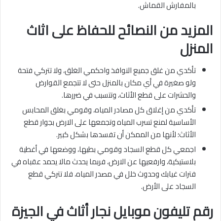
بالمفارش القماش.
المزيد من النصائح للحفاظ على اثاث
المنزل
تأكدي من غلق جميع النوافذ واحكمي الغلق، ولا تتركي فتحة
ولو صغيرة في أي مكان بالمنزل حتى لا تتجمع القوارض
والحشرات على قطع الأثاث، وتتسبب في ضررها.
تأكدي من إغلاق كل مصادر المياه، وقومي بغلق المحابس
الأساسية لمنع تسرب المياه وتجمعها على الارض بجوار قطع
الأثاث؛ لأنها من الممكن أن تفسدها بشكل كبير.
اجمعي كل قطع السجاد وقومي بطيها، ووضعها في أغطية
بلاستيكية، وارفعيها عن الارض، فربما يحدث مالا يحمد عقباه في
فترات غيابك وحدوث خلل في مصدر المياه، فلا تتركي قطع
السجاد على الأرض.
رقم تليفون موبايل نجار أثاث في الجيزة