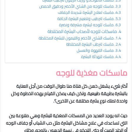
ماسك الأفوكادو وزيت الزيتون لترطيب البشرة
ماسك للوجه من الشاي الأخضر ودقيق الحمص
ماسك لعلاج البشرة شديدة الجفاف
ماسك لترطيب وتنعيم البشرة الجافة
ماسك للوجه لبشرة مشرقة ونضرة
ماسكات للوجه لأصحاب البشرة المختلطة
ماسك الشاي الأخضر والليمون للبشرة المختلطة
ماسك لترطب البشرة المختلطة
ماسك القهوة والعسل
ماسك لتهدئة البشرة
ماسكات مغذية للوجه
أكثر شيء يشغل ذهن كل فتاة منا طوال الوقت من أجل العناية
بالبشرة بطريقة طبيعية. ولكن كيف يمكن القيام بهذه الخطوة وكل
واحدة تملك نوع بشرة مختلفة عن الآخرى؟.
حيث انه يوجد العديد من المسكات المغذية للبشرة وهي متنوعة بين
التي تساعدك في علاج مشاكل البشرة مثل حب الشباب أو جفاف الوجه
أو الجلد الميت أو حتى التحكم في نسبة الدهون بالوجه، وذلك