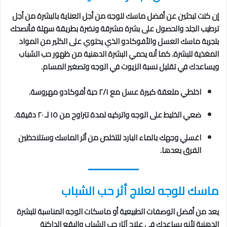
إن كنت تبحثين عن أفضل ماسك للوجه من أجل العناية بالبشرة من أجل
ترطيب الجلد والحصول على بشرة مشرقة ونضرة بطريقة سهلة فأنصحك
بتجربة ماسك العسل والأفوكادو الذي يحتوي على الكثير من المواد
المغذية للبشرة. كما أنه يحمي البشرة الدهنية من ظهور حب الشباب
ويساعدك في تقليل نسبة الزيوت في الوجه وتصغير المسام.
اخلطي ملعقة كبيرة عسل مع ٢/١ حبة أفوكادو مهروسة.
ضعي الخليط على الوجه واتركيه لمدة تتراوح من ١٥ لـ ٢٠ دقيقة.
اغسلي وجهك بالماء البارد للتخلص من أثر الماسك وستلاحظين
الفرق بعدها.
ماسك للوجه لعلاج أثر حب الشباب
يعد من أفضل الوصفات الطبيعية أو ماسكات الوجه المناسبة للبشرة
الدهنية لأنه يساعدك في علاج آثار حب الشباب والبقع الداكنة