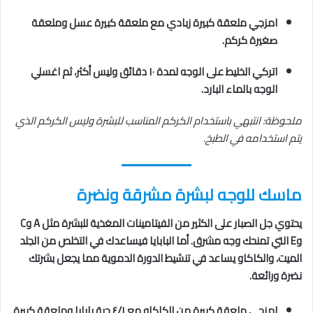
امزجي ملعقة كبيرة زبادي مع ملعقة كبيرة عسل وملعقة
صغيرة كركم.
اتركي الخليط على الوجه لمدة ١٠ دقائق وليس أكثر، ثم اغسلي
الوجه بالماء البارد.
ملحوظة: انتبهي باستخدام الكركم المناسب للبشرة وليس الكركم الذي
يتم استخدامه في الطبخ.
ماسك للوجه لبشرة مشرقة ونضرة
يحتوي جل الصبار على الكثير من الفيتامينات المغذية للبشرة مثل A وC
وE التي تمنحك وجه مشرق. أما البابايا فيساعدك في التخلص من الجلد
الميت، والكاكاو يساعد في تنشيط الدورة الدموية مما يجعل بشرتك
نضرة ورائعة.
امزجي ملعقة كبيرة من الكاكاو مع ٤/١ حبة بابايا وملعقة كبيرة