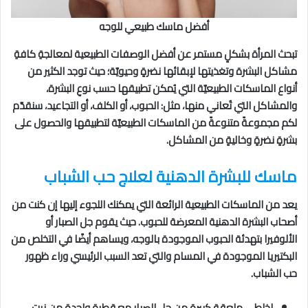
أفضل ماسك طبيعي للوجه
تبحث المرأة بشكلٍ مستمر عن أفضل الوصفات الطبيعية لمعالجةِ كافةِ
مشاكل البشرة وتغذيتها لإبقائها نضرةٍ وحيويّة؛ حيث توجد الكثير من
أنواع الماسكات الطبيعيّة التي يُمكن تطبيقها حسب نوعِ البشرة،
والمشاكل التي تُعاني منها، مثل: الحبوب، أو الكلف، أو التجاعيد، سنقدّم
لكم مجموعةً متنوعةً من الماسكات الطبيعيّة لتطبيقها والحصول على
بشرةٍ نضرةٍ وخاليةٍ من المشاكل.
ماسك للبشرة الدهنية لعلاج حب الشباب
يعد من الماسكات الطبيعية الرائعة التي يمكنك اللجوء إليها إن كنت من
أصحاب البشرة الدهنية المعرضة للحبوب. حيث يقوم جل الصبار أو
الألوفيرا بتهدئة الحبوب الموجودة بالوجه، ويساهم أيضًا في التخلص من
البكتيريا الموجودة في المسام والتي تعد السبب الرئيسي وراء ظهور
حب الشباب.
اخلطي ملعقة كبيرة من جل الصبار مع قطرة واحدة من زيت