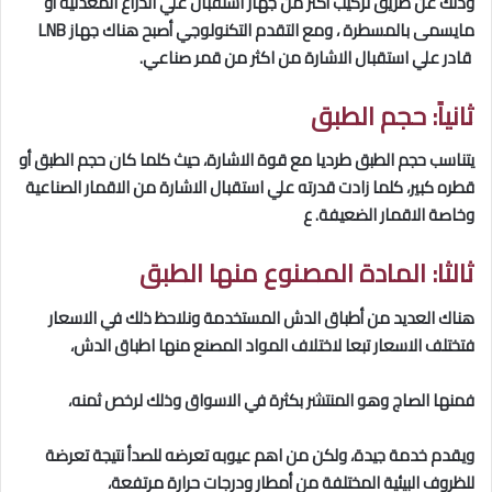
وذلك عن طريق تركيب أكثر من جهاز استقبال علي الذراع المعدنية أو
مايسمى بالمسطرة ، ومع التقدم التكنولوجي أصبح هناك جهاز LNB
قادر علي استقبال الاشارة من اكثر من قمر صناعي.
ثانياً
:
حجم الطبق
يتناسب حجم الطبق طرديا مع قوة الاشارة، حيث كلما كان حجم الطبق أو
قطره كبير، كلما زادت قدرته علي استقبال الاشارة من الاقمار الصناعية
وخاصة الاقمار الضعيفة. ع
ثالثا
:
المادة المصنوع منها الطبق
هناك العديد من أطباق الدش المستخدمة ونلاحظ ذلك في الاسعار
فتختلف الاسعار تبعا لاختلاف المواد المصنع منها اطباق الدش،
فمنها الصاج وهو المنتشر بكثرة في الاسواق وذلك لرخص ثمنه،
ويقدم خدمة جيدة، ولكن من اهم عيوبه تعرضه للصدأ نتيجة تعرضة
للظروف البيئية المختلفة من أمطار ودرجات حرارة مرتفعة،