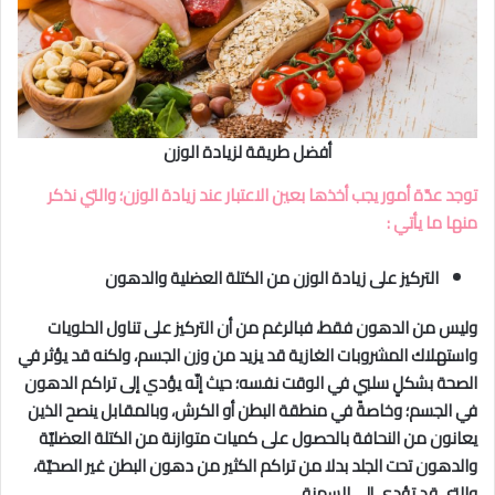
أفضل طريقة لزيادة الوزن
توجد عدّة أمور يجب أخذها بعين الاعتبار عند زيادة الوزن؛ والتي نذكر
منها ما يأتي :
التركيز على زيادة الوزن من الكتلة العضلية والدهون
وليس من الدهون فقط، فبالرغم من أن التركيز على تناول الحلويات
واستهلاك المشروبات الغازية قد يزيد من وزن الجسم، ولكنه قد يؤثر في
الصحة بشكلٍ سلبي في الوقت نفسه؛ حيث إنّه يؤدي إلى تراكم الدهون
في الجسم؛ وخاصةً في منطقة البطن أو الكرش، وبالمقابل ينصح الذين
يعانون من النحافة بالحصول على كميات متوازنة من الكتلة العضليّة
والدهون تحت الجلد بدلا من تراكم الكثير من دهون البطن غير الصحيّة،
والتي قد تؤدي إلى السمنة.