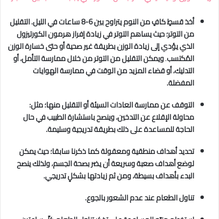
أخذ قسطٍ كافٍ من النوم يتراوح بين 6-8 ساعات في الليل. التقليل
من التوتر؛ حيث يساهم التوتر في زيادة إفراز هرمون الكورتيزول
الذي يؤدي إلى زيادة الوزن بطريقة غير صحية أو حتى خسارة الوزن
المُكتسب
.
ويمكن التقليل من التوتر من خلال ممارسة التأمل، أو
التدليك، أو قضاء المزيد من الوقت في ممارسة الهوايات
المفضلة.
التوقف عن ممارسة العادات السيئة أو التقليل منها؛ مثل:
محاولة الإقلاع عن التدخين، وينصح باستشارة الطبيب في حال
الحاجة للمساعدة على ذلك بطريقة تدريجية وسليمة.
تحديد أهداف منطقية ومعقولة كما ذكرنا سابقا؛ حيث يمكن
لوضع أهداف صعبة وسريعة أن يضر بصحة الجسم، ولذلك ينصح
البدء بأهداف بسيطة، ومن ثم زيادتها بشكلٍ تدريجي.
تناول الطعام عند عدم الشعور بالجوع.