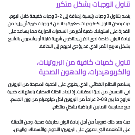
تناول الوجبات بشكل متكرر
ينصح بتناول 3 وجبات رئيسية، إضافة إلى 2-3 وجبات خفيفة خلال اليوم،
حيث يمكن لتناول 5-6 وجبات صغيرة بدلا من 3 وجبات كبيرة أن يزيد من
القدرة على استهلاك كمية أكبر من السعرات الحرارية مما يساعد على
زيادة الوزن. خاصة لدى الذين يمتلكون شهية قليلة أو يشعرون بالشبع
بشكل سريع الأمر الذي قد يؤدي لديهم إلى النحافة.
تناول كميات كافية من البروتينات،
والكربوهيدرات، والدهون الصحية
يساهم النظام الغذائي الذي يحتوي على الكمية الصحيحة من البروتين
في التحسين من نموّ العضلات
.
إذ تزداد الكتلة العضلية باستهلاك كمية
تتراوح ما بين 0.8-2 غراماً من البروتين لكلّ كيلوغرام من وزن الجسم،
مع ممارسة التمارين الرياضية بشكلٍ منتظم.
حيث يعد ذلك ضرورياً من أجل زيادة الوزن بطريقة صحية، ومن الأمثلة
على الأطعمة التي تحتوي على البروتين؛ اللحوم، والأسماك، والبيض،