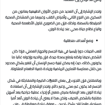
وتجدر الإشارة إلى أن العديد من ذوي الأوزان الطبيعية يعانون من
السكري من النوع الثاني، وأمراض القلب، وغيرها من المشاكل الصحية
المرتبطة بالسمنة، ولذلك فإن من الضروري تناول الأطعمة الصحية
واتباع نظام حياة صحي عند زيادة الوزن.
وضع أهداف منطقية
تلعب الجينات دورا رئيسيا في بنية الجسم والجهاز العضلي، فإذا كان
الشخص نحيفا ولكنه يتمتع بصحة جيدة، فإن والديه وإخوته غالبا ما
يكونون كذلك. حيث إنه يمكن لبنية جسم الإنسان أن تتغير بشكلٍ محدود
من خلال ممارسة التمارين الرياضية وزيادة كمية الطعام المتناولة.
وبالمقابل فإن اللجوء إلى بعض التغيُّرات الكبيرة والمفاجئة في شكل
الجسم قد يكون غير صحي وغير دائم، وتجدر الإشارة إلى أن استعادة
زيادة الوزن بعد الإصابة بمرض معين أو إجراء عملية جراحية يعد أسهل
مقارنة بالشخص النحيف، ولكن هذا لا يعني أن زيادة الوزن تُعد أمرا
مستحيلا، وإنما تنتج بشكل تدريجي، ووفق زيادة معقولة في وزن