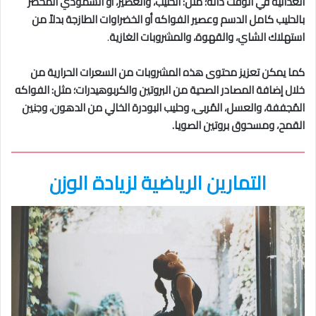
الغذائية في الوقت ذاته؛ مثل: الحليب، والعصير، أو السموذي المُحضّر
بالحليب كامل الدسم وعصير الفواكه أو الخضراوات الطازجة بدلاً من
استهلاك الشاي، والقهوة، والمشروبات الغازية
.
كما يمكن تعزيز محتوى هذه المشروبات من السعرات الحرارية من
خلال إضافة المصادر الصحية من البروتين والكربوهيدرات؛ مثل: الفواكه
المُجففة، والعسل، المُربى، وحليب البودرة الخالي من الدهون، وجنين
القمح، ومسحوق بروتين الصويا.
التمارين الرياضية لزيادة الوزن