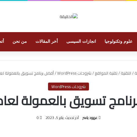
علوم وتكنولوجيا
انجازات السيسى
أخر المقالات
من نحن
أتص
ة
/
التقنية
/
تقنية المواقع
/
شروحات WordPress
/
أفضل برنامج تسويق بالعمولة لعام 3
شروحات WordPress
امج تسويق بالعمولة لعام 023
عهود ياسر
آخر تحديث: يناير 5, 2023
0