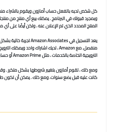
وبمجرد قبولك في البرنامج . يمكنك بيع أي منتج من منتج
المنتج المحدد الذي تم الإعلان عنه ، ولكن أيضًا على أي مشتريات أخرى يتم إجرا
يعد التسجيل في iates
الترويجية الخاصة بالخدمات ، مثل Amazon Prime أو حسابات الأعمال . مما يجعلها أكثر ربحية من روابط المنتجات الفردية.
ومع ذلك ، تقوم أمازون بتغيير شروطها بشكل متكرر . وقد 
كانت عليه قبل بضع سنوات. ومع ذلك . يمكن أن تكون طريقة سهلة لتحقيق الدخل من الروابط الحالي