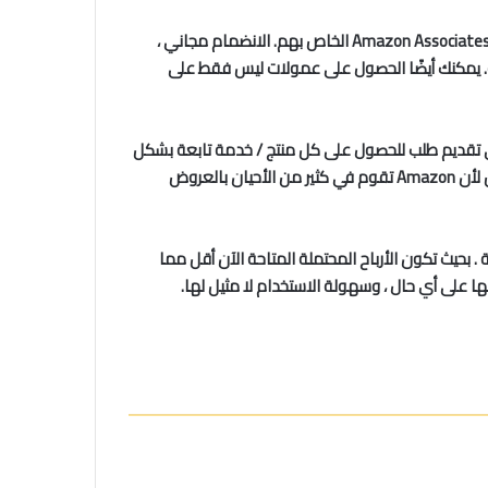
كل شخص لديه بالفعل حساب أمازون ويقوم بالشراء منه . لذلك من المنطقي بالتأكيد الشراكة معهم كمسوق تابع من خلال برنامج Amazon Associates الخاص بهم. الانضمام مجاني ،
ية. يمكنك أيضًا الحصول على عمولات ليس فقط على
حيث تحتاج إلى تقديم طلب للحصول على كل منتج / خدمة تابعة بشكل
منفصل. مع Amazon ، لديك اشتراك واحد ويمكنك الترويج لأي من منتجاتها وخدماتها بعد ذلك. يمكن أن يكون هذا مفيدًا بشكل خاص لأن Amazon تقوم في كثير من الأحيان بالعروض
 بحيث تكون الأرباح المحتملة المتاحة الآن أقل مما