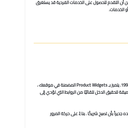
من أن التقدم للحصول على الخدمات الفردية قد يستغرق
و الخدمات.
CJ Affiliate هو برنامج تسويق منتسب شهير ذو امتداد عالمي ، والمعروف سابقًا باسم Commission Junction والذي يعود إلى عام 1998. يتميز بـ Product Widgets المضمنة في موقعك ،
ة لتحقيق الدخل تلقائيًا من الروابط التي تؤدي إلى
جديراً بأن تصبح شريكًا . بناءً على حركة المرور