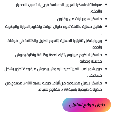
Clinique لماسكرا للعيون الحساسة فهي لا تسبب الاحمرار
والحكة
.
ماسكرا سوبر لينث من ريفلون
.
شانيل معززة بكثافة تدوم طوال الوقت وتقاوم الحرارة والرطوبة
.
برجوا بفضل تقنيتها المعززة بتقديم الطول والكثافة في فرشاة
واحدة
.
ماسكرا لانكوم هيبنوس تترك لمعة وكثافة ونظرة رموش
مذهلة وجذابة
.
ديور شو بامب تتميز تحديد الرموش برموش مرفوعة تظهر بشكل
مضاعف
.
ماسكرا ريميل مصنوعة من ألياف حيوية بنسبة 100٪. مصنوع من
مكونات طبيعية بنسبة 99٪. مقاوم للمياه.
دخول موقع استايلي