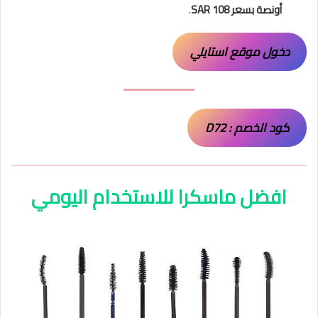
أونصة بسعر SAR 108
.
دخول موقع استايلي
كود الخصم : D72
افضل ماسكرا للاستخدام اليومي