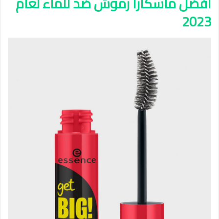
افضل ماسكارا رموش ضد للماء لعام
2023