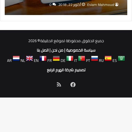
بشكل جيد مع مساعد Google
Eslam Mahmoud
أكتوبر 22, 2018
0
جميع الحقوق محفوظة لموقع الحقيقة© 2026
سياسة الخصوصية
|
من نحن
|
اتصل بنا
AR
NL
EN
FR
DE
IT
PT
RU
ES
تصميم شركة الهرم الرابع
فيسبوك
ملخص
الموقع
RSS