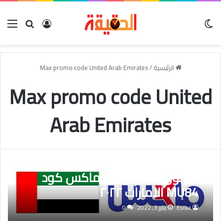
الوضع المظلم
بحث عن
تسجيل الدخو
الق
الرئيسية
/
Max promo code United Arab Emirates
Max promo code United
Arab Emirates
كوبون خصم سيتى ماكس كود
MU84 الامارات ٢٠٢٢
Esraa
يناير 3, 2022
0