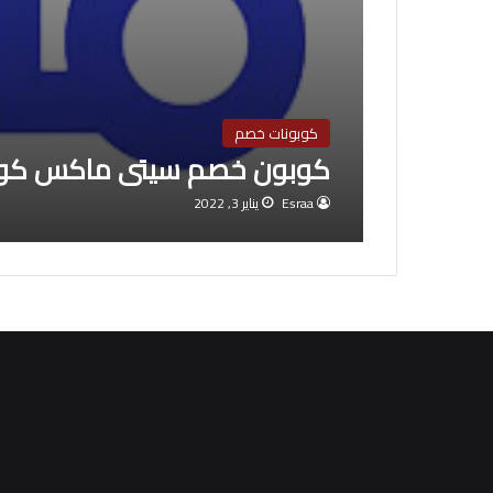
كوبونات خصم
كوبون خصم سيتى ماكس كود MS633 السعودية ٢
Esraa
يناير 3, 2022