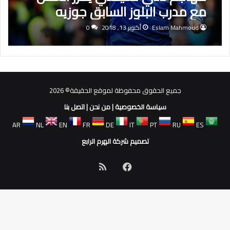
مع مدرب البلوز السابق جوزيه
مورينيو مرة أخرى
Eslam Mahmoud
أكتوبر 13, 2018
0
جميع الحقوق محفوظة لموقع الحقيقة© 2026
سياسة الخصوصية
|
من نحن
|
اتصل بنا
AR
NL
EN
FR
DE
IT
PT
RU
ES
تصميم شركة الهرم الرابع
فيسبوك
ملخص
الموقع
RSS