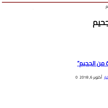
م
زر
بحث
تسجيل الدخول
الذهاب
عن
جحيم
إلى
الأعلى
ة من الجحيم”
ار
أكتوبر 6, 2018
0