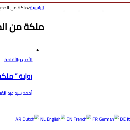
الرئيسية
/
ملكة من الجحي
انجازات السيسى
أخر المقالات
من نحن
أتصل بنا
ملكة من ال
الأدب والثقافة
رواية ” ملك
أحمد سيد عبد الغف
AR
NL
EN
FR
DE