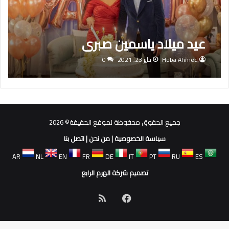
عيد ميلاد ياسمين صبرى
Heba Ahmed
يناير 23, 2021
0
جميع الحقوق محفوظة لموقع الحقيقة© 2026
سياسة الخصوصية
|
من نحن
|
اتصل بنا
AR
NL
EN
FR
DE
IT
PT
RU
ES
تصميم شركة الهرم الرابع
فيسبوك
ملخص
الموقع