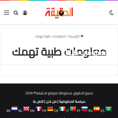
الوضع المظلم
بحث عن
تسجيل الدخو
الق
الرئيسية
/
معلومات طبية تهمك
معلومات طبية تهمك
معلومات طبية
samer
فبراير 7, 2021
0
جميع الحقوق محفوظة لموقع الحقيقة© 2026
سياسة الخصوصية
|
من نحن
|
اتصل بنا
AR
NL
EN
FR
DE
IT
PT
RU
ES