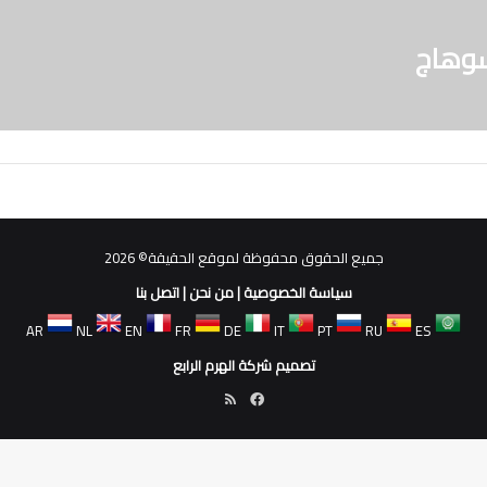
جميع الحقوق محفوظة لموقع الحقيقة© 2026
سياسة الخصوصية
|
من نحن
|
اتصل بنا
AR
NL
EN
FR
DE
IT
PT
RU
ES
تصميم شركة الهرم الرابع
فيسبوك
ملخص
الموقع
RSS