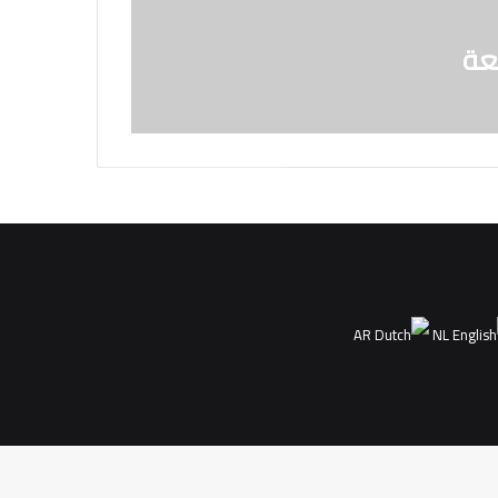
ئعة
AR
NL