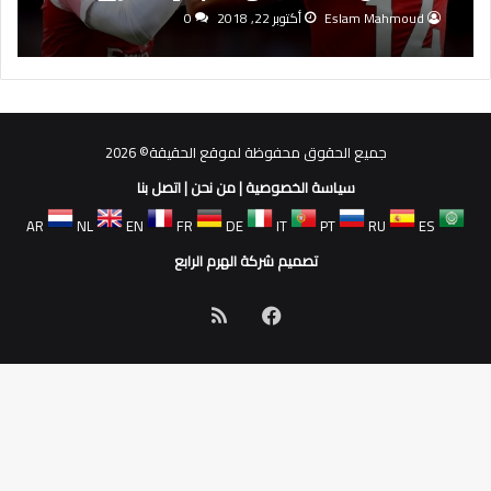
السابق آلان سميث.
Eslam Mahmoud
أكتوبر 22, 2018
0
جميع الحقوق محفوظة لموقع الحقيقة© 2026
سياسة الخصوصية
|
من نحن
|
اتصل بنا
AR
NL
EN
FR
DE
IT
PT
RU
ES
تصميم شركة الهرم الرابع
فيسبوك
ملخص
الموقع
RSS