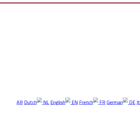
علوم وتكنولوجيا
انجازات السيسى
أخر المقالات
من نحن
أتصل بن
س أطفال
AR
NL
EN
FR
DE