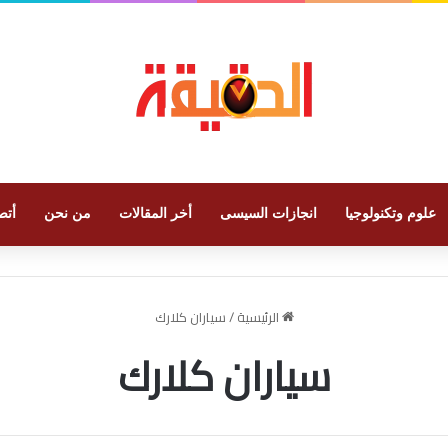
علوم وتكنولوجيا
انجازات السيسى
أخر المقالات
من نحن
أتص
الرئيسية
/
سياران كلارك
سياران كلارك