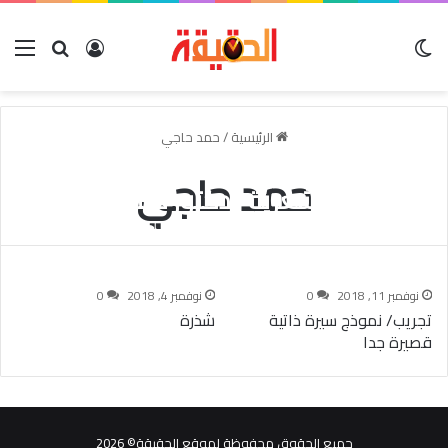
الوضع المظلم
بحث عن
تسجيل الدخو
الق
الرئيسية
/
حمد حاجي
حمد حاجي
ومضات شعرية -دكتور حمد حاجي
بختي ضيف الله المعتزبالله
نوفمبر 16, 2018
0
نوفمبر 11, 2018
0
نوفمبر 4, 2018
0
تجريب/ نموذج سيرة ذاتية
شذرة
قصيرة جدا
جميع الحقوق محفوظة لموقع الحقيقة© 2026