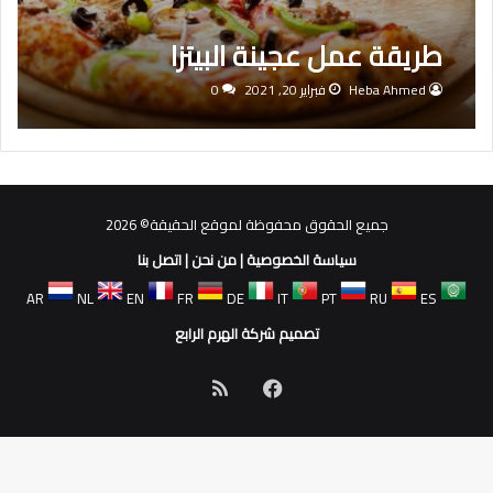
طريقة عمل عجينة البيتزا
Heba Ahmed
فبراير 20, 2021
0
جميع الحقوق محفوظة لموقع الحقيقة© 2026
سياسة الخصوصية
|
من نحن
|
اتصل بنا
AR
NL
EN
FR
DE
IT
PT
RU
ES
تصميم شركة الهرم الرابع
فيسبوك
ملخص
الموقع