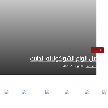
اكلات
افضل انواع الشوكولاته الدايت
amirahitham
فبراير 13, 2023
جميع الحقوق محفوظة لموقع الحقيقة© 26
سياسة الخصوصية
|
من نحن
|
اتصل ب
DE
IT
PT
RU
ES
تصميم شركة الهرم الرابع