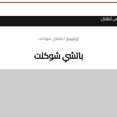
علوم وتكنولوجيا
انجازات السيسى
أخر المقالات
من نحن
أتصل بن
س أطفال
الرئيسية
/
باتشي شوكلت
باتشي شوكلت