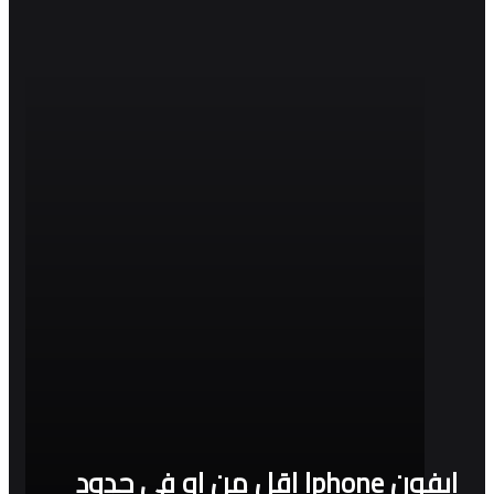
ايفون Iphone اقل من او فى حدود