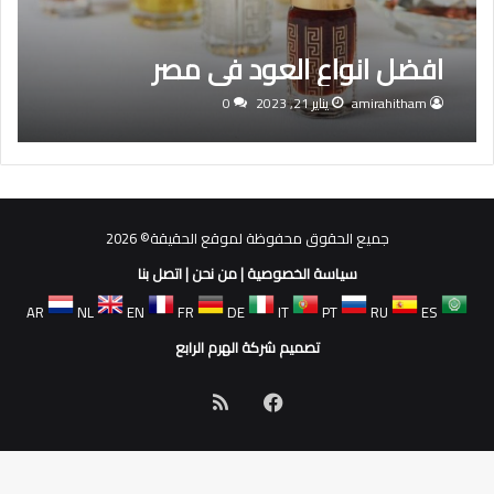
افضل انواع العود في مصر
amirahitham
يناير 21, 2023
0
جميع الحقوق محفوظة لموقع الحقيقة© 2026
سياسة الخصوصية
|
من نحن
|
اتصل بنا
AR
NL
EN
FR
DE
IT
PT
RU
ES
تصميم شركة الهرم الرابع
فيسبوك
ملخص
الموقع