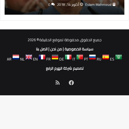
الساحق
Eslam Mahmoud
أكتوبر 14, 2018
0
جميع الحقوق محفوظة لموقع الحقيقة© 2026
سياسة الخصوصية
|
من نحن
|
اتصل بنا
AR
NL
EN
FR
DE
IT
PT
RU
ES
تصميم شركة الهرم الرابع
فيسبوك
ملخص
الموقع
RSS