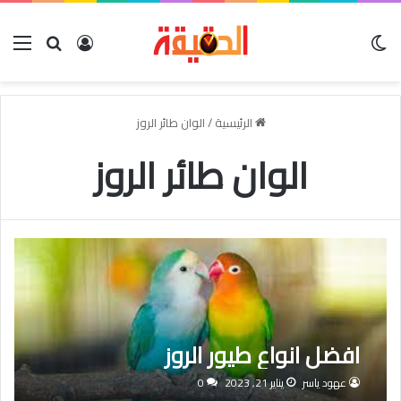
الوضع المظلم
بحث عن
تسجيل الدخو
الق
الرئيسية
/
الوان طائر الروز
الوان طائر الروز
افضل انواع طيور الروز
عهود ياسر
يناير 21, 2023
0