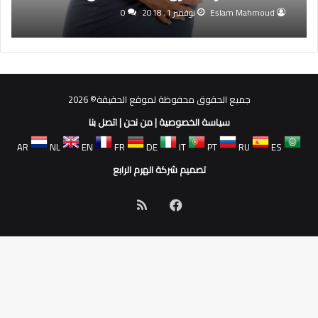
بيضهن لتجنب إنجاب طفل
Eslam Mahmoud
نوفمبر 1, 2018
0
جميع الحقوق محفوظة لموقع الحقيقة© 2026
سياسة الخصوصية
|
من نحن
|
اتصل بنا
AR
NL
EN
FR
DE
IT
PT
RU
ES
تصميم شركة الهرم الرابع
فيسبوك
ملخص
الموقع
RSS