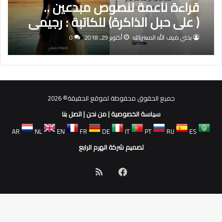
قراءة ناعمة لنصوص مبدعين ..
( على حبل الذاكرة) للكاتبة : رجيمي
وحيدة
بختي ضيف الله المعتزبالله
أكتوبر 29, 2018
0
جميع الحقوق محفوظة لموقع الحقيقة© 2026
سياسة الخصوصية
|
من نحن
|
اتصل بنا
AR
NL
EN
FR
DE
IT
PT
RU
ES
تصميم شركة الهرم الرابع
فيسبوك
ملخص
الموقع
RSS