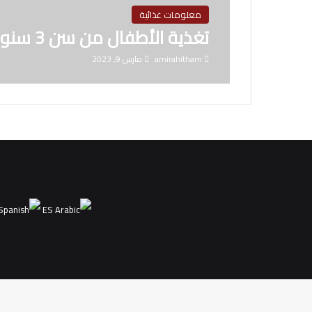
معلومات غذائية
تغذية الأطفال من سن 3 سنوات
amirahitham
مارس 9, 2023
ES