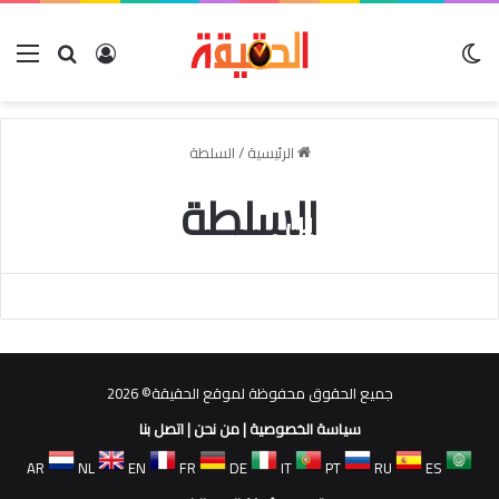
الوضع المظلم
بحث عن
تسجيل الدخو
الق
الرئيسية
/
السلطة
السلطة
صلاة الكافرين
Fathy Mohammed
سبتمبر 3, 2018
0
جميع الحقوق محفوظة لموقع الحقيقة© 2026
سياسة الخصوصية
|
من نحن
|
اتصل بنا
AR
NL
EN
FR
DE
IT
PT
RU
ES