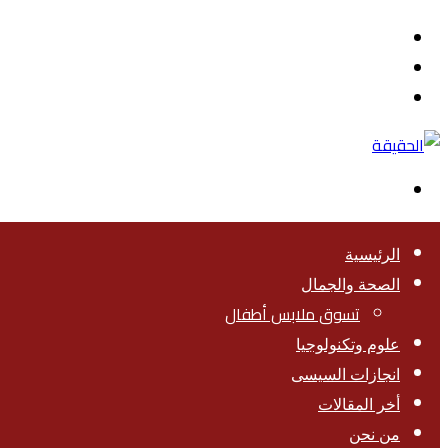
القائمة
بحث
عن
تسجيل
الدخول
الوضع
المظلم
الرئيسية
الصحة والجمال
تسوق ملابس أطفال
علوم وتكنولوجيا
انجازات السيسى
أخر المقالات
من نحن