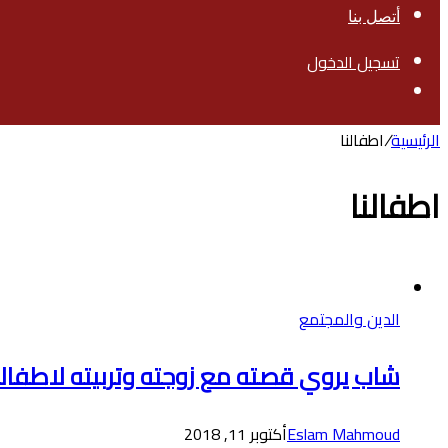
أتصل بنا
تسجيل الدخول
بحث
عن
الرئيسية
/
اطفالنا
اطفالنا
الدين والمجتمع
شاب يروي قصته مع زوجته وتربيته لاطفال
Eslam Mahmoud
أكتوبر 11, 2018