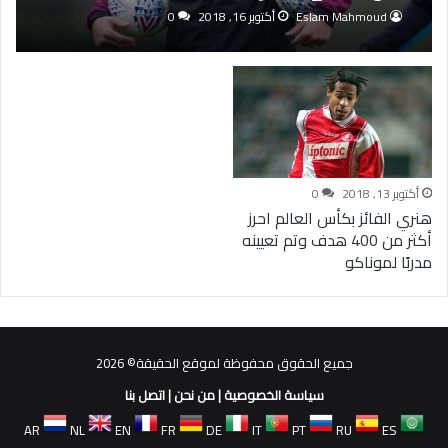
Eslam Mahmoud
أكتوبر 16, 2018
0
أكتوبر 13, 2018
0
هنري الفائز بكأس العالم احرز
أكثر من 400 هدف وتم تعيينه
مدربًا لموناكو
جميع الحقوق محفوظة لموقع الحقيقة© 2026
سياسة الخصوصية
|
من نحن
|
اتصل بنا
AR
NL
EN
FR
DE
IT
PT
RU
ES