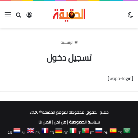
الوضع المظلم
بحث عن
تسجيل الدخو
الق
الرئيسية
تسجيل دخول
[wppb-login]
جميع الحقوق محفوظة لموقع الحقيقة© 2026
سياسة الخصوصية
|
من نحن
|
اتصل بنا
AR
NL
EN
FR
DE
IT
PT
RU
ES