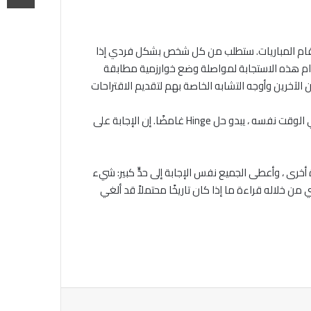
أيام من تبادل أرقام المباريات. ستطلب من كل شخص بشكل فردي إذا
ام هذه الاستجابة لمواصلة وضع خوارزمية مطابقة
إنني مندهش من فرصة إعطاء بعض التعليقات حول تواريخي وربما الحصول على اقتراحات أفضل بشأن المطابقة بسبب ذلك ، ولكن في الوقت نفسه ، يبدو حل Hinge غامضًا. إن الإجابة على
ا يرون أحدهم مرة أخرى ، وأعطى الجميع نفس الإجابة إلى حدٍّ كبير: شيء
 من خلاله قراءة ما إذا كان تاريخًا محتملاً قد ألغي