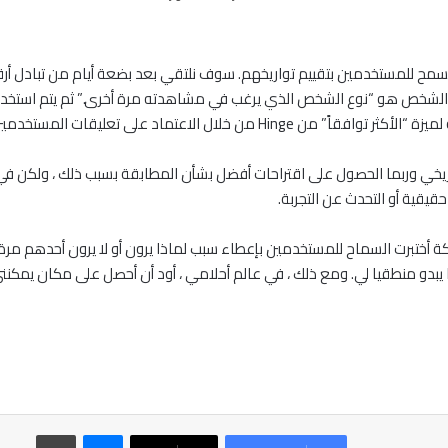
ميزة جديدة اليوم تسمى We Met والتي ستسمح للمستخدمين بتقييم تواريخهم. سوف نلتقي بعد بضعة 
ا الشخص هو “نوع الشخص الذي يرغب في مشاهدته مرة أخرى.” ثم يتم استخد
يقية أو التحدث عن التجربة.
ير التنفيذي المفصلي Justin McLeod أن الشركة أختبرت السماح للمستخدمين بإعطاء سبب لماذا يرون أو ل
 هذا يبدو منطقيا لي. ومع ذلك ، في عالم أحلامي ، أود أن أحصل على مكان يمكنني
ماسنجر
طباعة