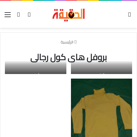
الوضع المظلم
بحث عن
تسجيل الدخول
الق
الرئيسية
بروفل هاى كول رجالى
ازرق
ابيض