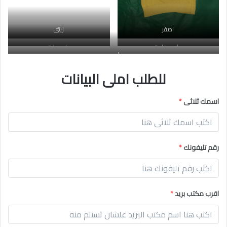
اصفر
زيتى
رمادى غامق
رمادى فاتح
اسود
للطلب املى البيانات
اسمك ثلاثى
*
رقم تليفونك
*
اقرب مكتب بريد
*