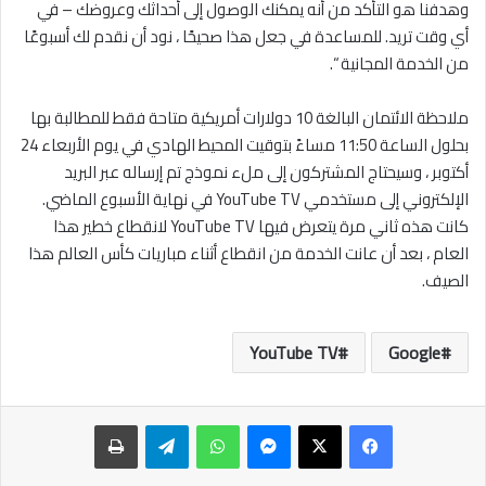
وهدفنا هو التأكد من أنه يمكنك الوصول إلى أحداثك وعروضك – في
أي وقت تريد. للمساعدة في جعل هذا صحيحًا ، نود أن نقدم لك أسبوعًا
من الخدمة المجانية “.
ملاحظة الائتمان البالغة 10 دولارات أمريكية متاحة فقط للمطالبة بها
بحلول الساعة 11:50 مساءً بتوقيت المحيط الهادي في يوم الأربعاء 24
أكتوبر ، وسيحتاج المشتركون إلى ملء نموذج تم إرساله عبر البريد
الإلكتروني إلى مستخدمي YouTube TV في نهاية الأسبوع الماضي.
كانت هذه ثاني مرة يتعرض فيها YouTube TV لانقطاع خطير هذا
العام ، بعد أن عانت الخدمة من انقطاع أثناء مباريات كأس العالم هذا
الصيف.
YouTube TV
Google
ماسنجر
واتساب
تيلقرام
طباعة