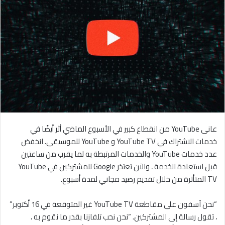
عانى YouTube من انقطاع كبير في الأسبوع الماضي أثر أيضًا في
خدمات الاشتراك في YouTube TV و YouTube للموسيقى. انخفض
عدد خدمات YouTube والخدمات المرتبطة به لما يقرب من ساعتين
قبل استعادة الخدمة ، والآن تعتذر Google للمشتركين في YouTube
TV المتأثرة من خلال تقديم رصيد مجاني لمدة أسبوع.
“نحن آسفون على مقاطعة YouTube TV غير المتوقعة في 16 أكتوبر”
، تقول رسالة إلى المشتركين. “نحن نحب تلفازنا بقدر ما نقوم به ،